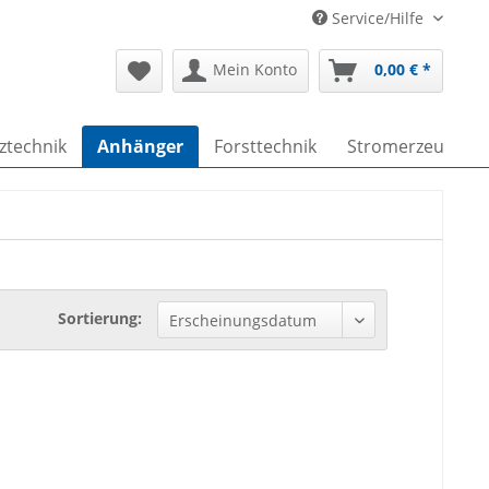
Service/Hilfe
Mein Konto
0,00 € *
ztechnik
Anhänger
Forsttechnik
Stromerzeuger
Sortierung: