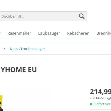
g
Rasenmäher
Laubsauger
Rebscheren
Brennho
Nass-/Trockensauger
 MYHOME EU
214,99
inkl. MwSt.
zzg
Sofort ver